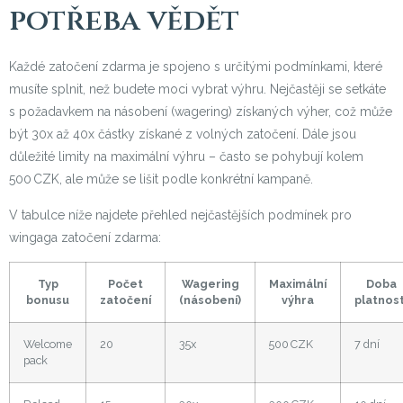
potřeba vědět
Každé zatočení zdarma je spojeno s určitými podmínkami, které
musíte splnit, než budete moci vybrat výhru. Nejčastěji se setkáte
s požadavkem na násobení (wagering) získaných výher, což může
být 30x až 40x částky získané z volných zatočení. Dále jsou
důležité limity na maximální výhru – často se pohybují kolem
500 CZK, ale může se lišit podle konkrétní kampaně.
V tabulce níže najdete přehled nejčastějších podmínek pro
wingaga zatočení zdarma:
Typ
Počet
Wagering
Maximální
Doba
bonusu
zatočení
(násobení)
výhra
platnost
Welcome
20
35x
500 CZK
7 dní
pack