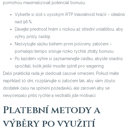
pomohou maximalizovat potenciál bonusu:
Vyberte si slot s vysokým RTP (návratnost hráči) – ideálně
nad 96 %.
Dávejte přednost hrám s nízkou až střední volatilitou, aby
výhry přišly častěji.
Nezvyšujte sázku během první poloviny zatočení –
pomalejší tempo snižuje riziko rychlé ztráty bonusu.
Po každém výhře si zaznamenejte částku, abyste snadno
spočítali, kolik ještě musíte splnit pro wagering.
Další praktická rada je sledovat časové omezení. Pokud máte
například 10 dní, rozplánujte si zatočení tak, aby vám zbylo
dostatek času na splnění požadavků, ale zároveň aby se
nevyčerpalo příliš rychle a neztratili jste motivaci.
Platební metody a
výběry po využití