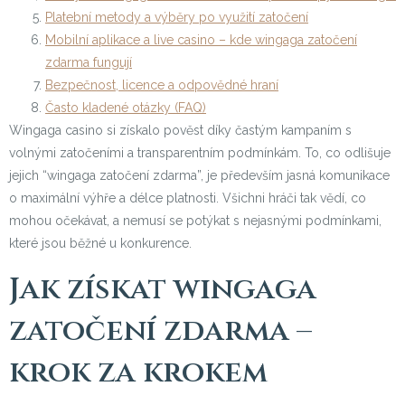
Platební metody a výběry po využití zatočení
Mobilní aplikace a live casino – kde wingaga zatočení
zdarma fungují
Bezpečnost, licence a odpovědné hraní
Často kladené otázky (FAQ)
Wingaga casino si získalo pověst díky častým kampaním s
volnými zatočeními a transparentním podmínkám. To, co odlišuje
jejich “wingaga zatočení zdarma”, je především jasná komunikace
o maximální výhře a délce platnosti. Všichni hráči tak vědí, co
mohou očekávat, a nemusí se potýkat s nejasnými podmínkami,
které jsou běžné u konkurence.
Jak získat wingaga
zatočení zdarma –
krok za krokem