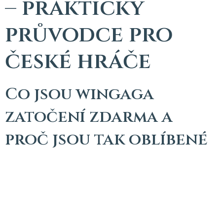
– praktický
průvodce pro
české hráče
Co jsou wingaga
zatočení zdarma a
proč jsou tak oblíbené