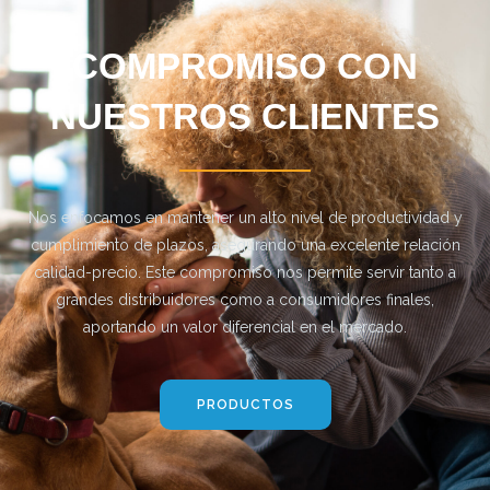
COMPROMISO CON
NUESTROS CLIENTES
Nos enfocamos en mantener un alto nivel de productividad y
cumplimiento de plazos, asegurando una excelente relación
calidad-precio. Este compromiso nos permite servir tanto a
grandes distribuidores como a consumidores finales,
aportando un valor diferencial en el mercado.
PRODUCTOS