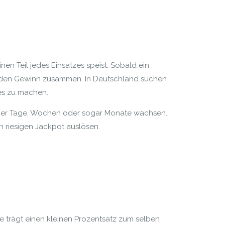
nen Teil jedes Einsatzes speist. Sobald ein
dernden Gewinn zusammen. In Deutschland suchen
hes zu machen.
 über Tage, Wochen oder sogar Monate wachsen.
 riesigen Jackpot auslösen.
le trägt einen kleinen Prozentsatz zum selben