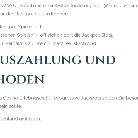
bis 200 €, jedoch mit einer Wettanforderung von 30‑x und ein
für den Jackpot nutzen können.
ackpot‑Spiele“ gilt.
senen Spielen“ – oft stehen dort die Jackpot‑Slots.
Verhältnis zu Ihrem Einsatz realistisch sind.
Auszahlung und
hoden
es Casino‑Erlebnisses. Für progressive Jackpots sollten Sie be
ein sollte.
tschland umfassen: