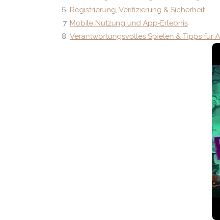
Registrierung, Verifizierung & Sicherheit
Mobile Nutzung und App‑Erlebnis
Verantwortungsvolles Spielen & Tipps für 