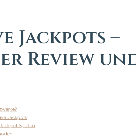
e Jackpots –
er Review und
tzwerke?
sive Jackpots
Jackpot‑Spielen
thoden