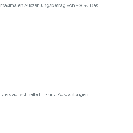
em maximalen Auszahlungsbetrag von 500 €. Das
sonders auf schnelle Ein- und Auszahlungen