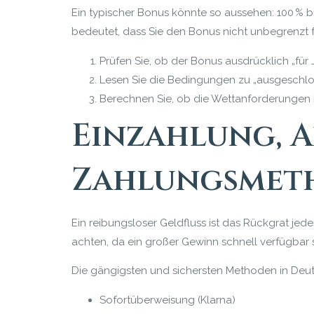
Ein typischer Bonus könnte so aussehen: 100 % 
bedeutet, dass Sie den Bonus nicht unbegrenzt 
Prüfen Sie, ob der Bonus ausdrücklich „für J
Lesen Sie die Bedingungen zu „ausgeschlos
Berechnen Sie, ob die Wettanforderungen im 
Einzahlung, 
Zahlungsmet
Ein reibungsloser Geldfluss ist das Rückgrat jed
achten, da ein großer Gewinn schnell verfügbar s
Die gängigsten und sichersten Methoden in Deu
Sofortüberweisung (Klarna)