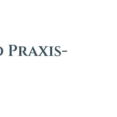
 Praxis-