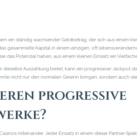
ndern ein ständig wachsender Geldbetrag, der sich aus einem klei
ießt das gesammelte Kapital in einem einzigen, oft lebensverän
ie das Potenzial haben, aus einem kleinen Einsatz ein Vielfac
r dieselbe Auszahlung bietet, kann ein progressiver Jackpot
nnte nicht nur den normalen Gewinn bringen, sondern auch den
eren progressive
werke?
asinos miteinander. Jeder Einsatz in einem dieser Partner‑Spie