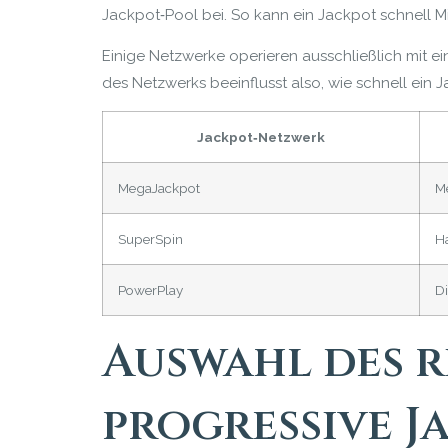
Jackpot‑Pool bei. So kann ein Jackpot schnell Mi
Einige Netzwerke operieren ausschließlich mit e
des Netzwerks beeinflusst also, wie schnell ein 
Jackpot‑Netzwerk
MegaJackpot
M
SuperSpin
Ha
PowerPlay
Di
Auswahl des r
progressive J